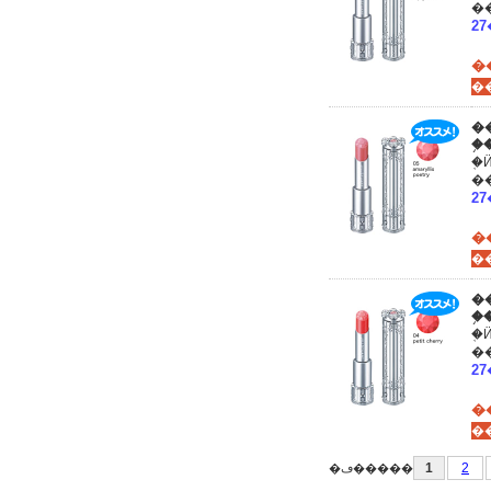
�
�
�
�֤Ӥ�Τ褦�
�
�
�
�֤Ӥ�Τ褦�
�
1
2
�ڡ�����