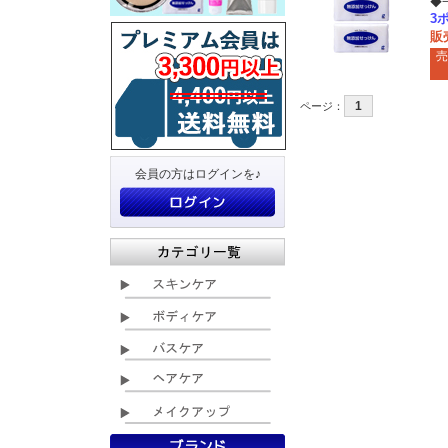
◆
3
販
売
1
ページ：
会員の方はログインを♪