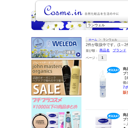
ホーム
ランウェル
2
件が取扱中です。(1～2
商品名
ブランド
並び順：
1
ページ：
商
ブ
【
後
7
販
商
ブ
～