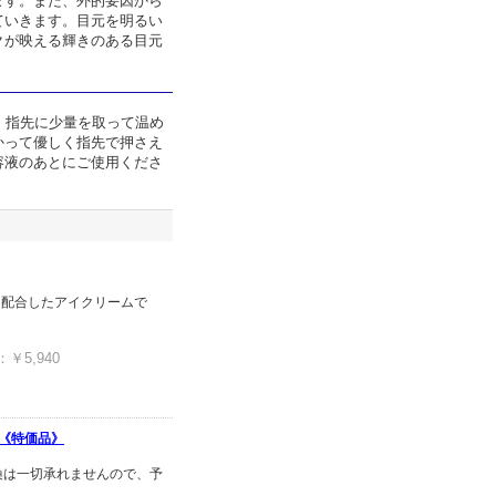
ます。また、外的要因から
ていきます。目元を明るい
クが映える輝きのある目元
。指先に少量を取って温め
かって優しく指先で押さえ
容液のあとにご使用くださ
を配合したアイクリームで
5,940
 《特価品》
換は一切承れませんので、予