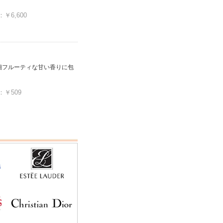
6,600
細フルーティな甘い香りに包
￥509