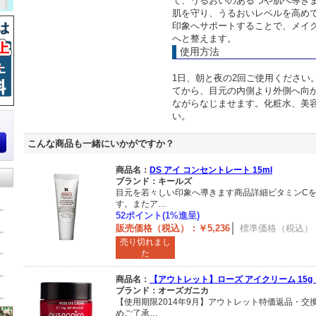
て、うるおいのあるつや肌へ導き
肌を守り、うるおいレベルを高め
印象へサポートすることで、メイ
へと整えます。
使用方法
1日、朝と夜の2回ご使用ください
てから、目元の内側より外側へ向
ながらなじませます。化粧水、美
い。
こんな商品も一緒にいかがですか？
商品名：
DS アイ コンセントレート 15ml
ブランド：キールズ
目元を若々しい印象へ導きます商品詳細ビタミンC
す。またア…
52ポイント(1%進呈)
販売価格（税込）：￥5,236
標準価格（税込）：￥
売り切れまし
た
商品名：
【アウトレット】ローズ アイクリーム 15g
ブランド：オーズガニカ
【使用期限2014年9月】アウトレット特価返品・交
めご了承…