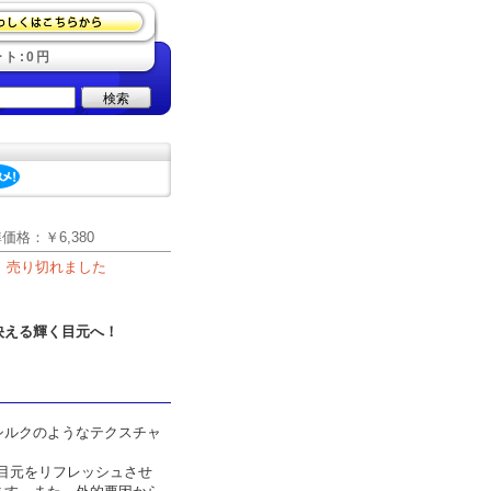
ト:0円
検索
準価格：
￥6,380
売り切れました
映える輝く目元へ！
シルクのようなテクスチャ
目元をリフレッシュさせ