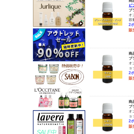
商
ピン
ブ
オ
容
2
販
商
ブ
オ
ョ
2
販
商
ブ
オ
ョ
2
販