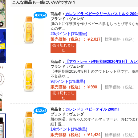
こんな商品も一緒にいかがですか？
商品名：
カレンドラ ベビークリームバスミルク 200m
ブランド：ヴェレダ
肌の上に保護膜を作りベビーの肌をしっとり守りな
んのデ…
20ポイント(1%進呈)
販売価格（税込）：￥2,017
標準価格（税込）：￥
売り切れまし
た
商品名：
【アウトレット/使用期限2020年8月】 カレン
ブランド：ヴェレダ
【使用期限2020年8月】のアウトレット品です。※
不良品や…
9ポイント(1%進呈)
販売価格（税込）：￥990
標準価格（税込）：￥
売り切れまし
た
商品名：
カレンドラ ベビーオイル 200ml
ブランド：ヴェレダ
肌の保湿、赤ちゃんのオイルマッサージ、おむつま
細】温…
14ポイント(1%進呈)
販売価格（税込）：￥1,424
標準価格（税込）：￥