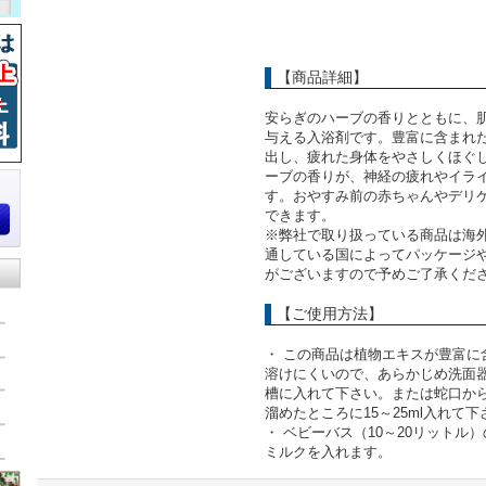
【商品詳細】
安らぎのハーブの香りとともに、
与える入浴剤です。豊富に含まれ
出し、疲れた身体をやさしくほぐ
ーブの香りが、神経の疲れやイラ
す。おやすみ前の赤ちゃんやデリ
できます。
※弊社で取り扱っている商品は海
通している国によってパッケージ
がございますので予めご了承くだ
【ご使用方法】
・ この商品は植物エキスが豊富に
溶けにくいので、あらかじめ洗面
槽に入れて下さい。または蛇口から
溜めたところに15～25ml入れて下
・ ベビーバス（10～20リットル）
ミルクを入れます。