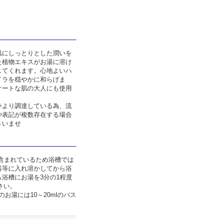
肌にしっとりとした潤いを
た植物エキスがお湯に溶け
してくれます。心地よいハ
イラを穏やかに和らげま
ケートな肌の大人にも使用
外より調達している為、流
や表記が複数存在する場合
さいませ
含まれているため浴槽では
器等に入れ溶かしてから浴
浴槽にお湯を3分の1程度
さい。
のお湯には10～20mlのバス