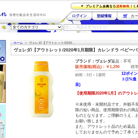
カー
ホーム
ヴェレダ/【アウトレット/2020…
ヴェレダ/【アウトレット/2020年1月期限】カレンドラ ベビーバス
ブランド：
ヴェレダ
返品：不可
販売価格(税込)：
￥1,290
標
12ポイン
納期：
3日～1週間
ト(1%進
呈)
【使用期限2020年1月】のアウト
※未使用・未開封品です。外観不
限の短い商品、使用期限切れの商
ものとなります。ご理解のうえ、
お願い致します。
また、アウトレット品のため返品
しておりませんので予めご了承く