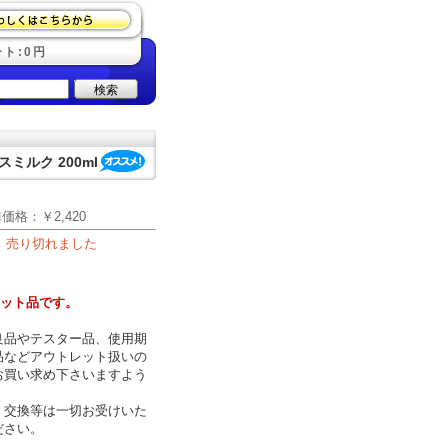
ト:0円
検索
ミルク 200ml
準価格：
￥2,420
売り切れました
レット品です。
良品やテスター品、使用期
品などアウトレット扱いの
お買い求め下さいますよう
、交換等は一切お受けいた
ださい。