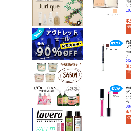
商
リ
1
販
売
商
ブ
商
ナ
2
販
売
商
ブ
ひ
ら
3
販
売