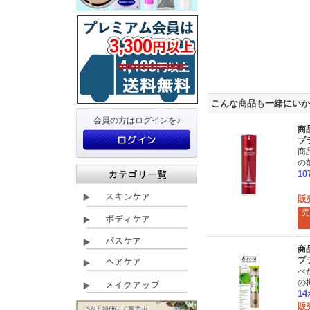
こんな商品も一緒にいか
会員の方はログインを♪
商
ブ
商
の
1
販
売
商
ブ
べ
の
1
販