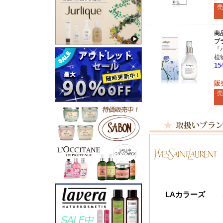
売
商
ブ
『
植
1
販
売
LAカラーズ