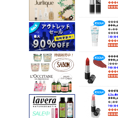
����
����
�֥��
�ھ����������Ҵ�ȩ�ˤ�Ȥ���ͥ���������� ͭ�����ݤΥ������ɥ����롢
���
����
����
�֥��
����
����
4.5g �
�֥��
�ڻ
����