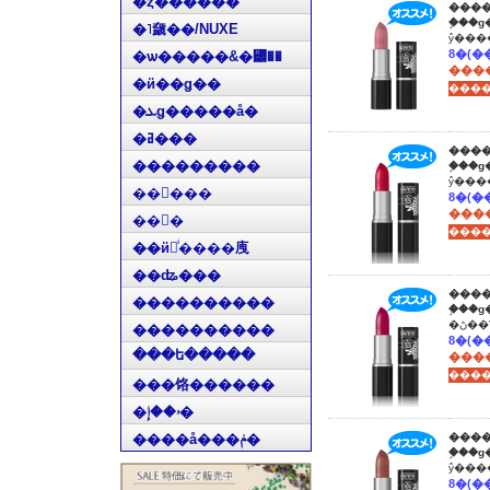
�ȥ������
����
�֥��
�˥奯��/NUXE
�ѡ�����&�꡼��
����
�ӥ��ǥ��
�ܥǥ�����å�
�ߥ���
����
���������
�֥��
��󥦥���
����
��󥳥�
��ӥ󥰥ͥ����㡼
��ʥ���
����
����������
�֥��
�ڻ
����������
���ե�����
����
���饹������
�ۥ��إ�
����å���ݥ�
����
�֥��