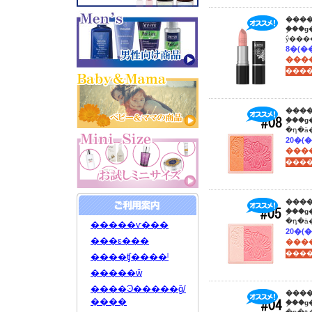
����
�֥��
����
����
����
����
�����ѵ���
���ε���
����
����ʧ����ˡ
�����ŵ
����Ͽ�����ǧ/
����
����