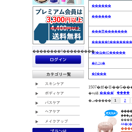
������
������
���奦�������
�����ƥ������
��������ϥ���������
�إ�ʥ�ӥ󥹥�����
�ӣˡݣɣ�
�ߥ���
1507
�郎�谷��Ǥ���
����̾
�֥���
�¤ӽ硧
1
2
�ڡ�����
����
�֥��
����