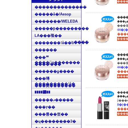
��������������
�����å�/Aesop
����
�������/WELEDA
�֥��
�����ƥ���������
����
LA���顼��
�������˥å��ե����ޥ���
������
����
���ꥹ
�֥��
����󡦥ǥ�������
����ˡ���
������ǥ����
����
���塼
���������˥å�
���奦�������
����꡼��
����
�֥��
�����ޥ�����
���ץ��
����
���륭��쥤��
�ɥ������֥��ʡ�