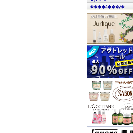
����å���ݥ�