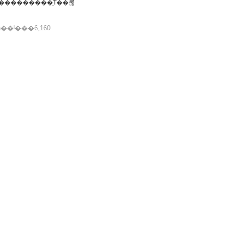
��ˡ���6,160