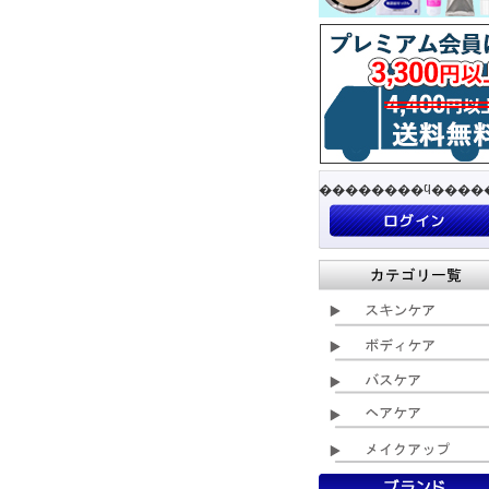
��������ϥ����