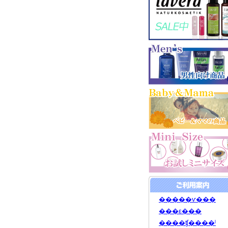
�����ѵ���
���ε���
����ʧ����ˡ