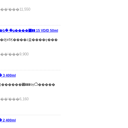
�ˡ���11,550
� �ǥ����꡼�� 15 VD/D 50ml
��ˡ���9,900
 400ml
��ˡ���6,160
 400ml