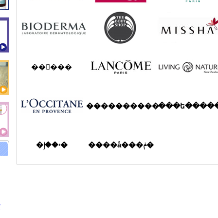
��󥦥���
����������
���ե����
����å���ݥ�
�ۥ��إ�
/