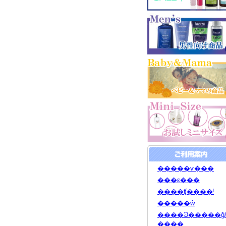
�����ѵ���
���ε���
����ʧ����ˡ
�����ŵ
����Ͽ�����ǧ
����