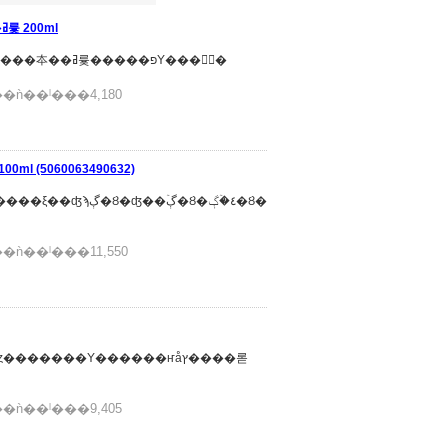
������ȥ� �ԥ奢�ͥ� ����󥸥� �ߥ륯 200ml
���ʾܺ٥ǥꥱ���Ȥ�ȩ����餫�����äȤ�������夲��ߥ륯�����פΥ���󥸥󥰡�
�ǹ��ˡ���4,180
 (5060063490632)
�ǹ��ˡ���11,550
�ǹ��ˡ���9,405