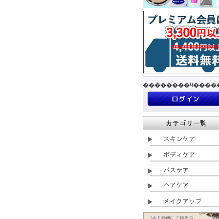
��������ϥ����