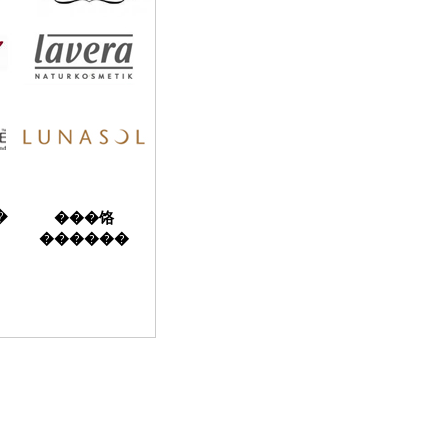
�
���饹
������