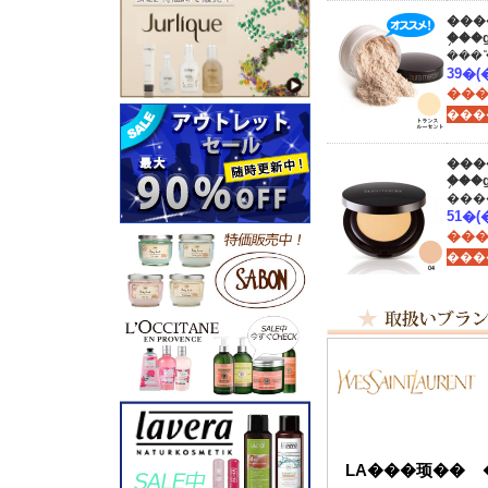
���
�֥�
���
���
�֥�
���
���
LA���顼��