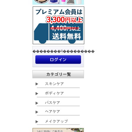
��������ϥ���������