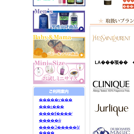
���
LA���顼��
�����ѵ���
���ε���
����ʧ����ˡ
�����ŵ
����Ͽ�����ǧ/
����