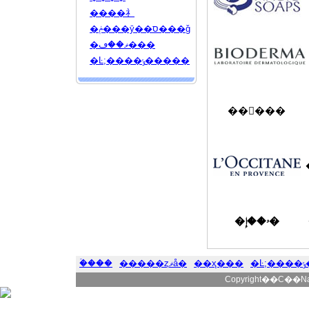
����礻
�ݥ���ȳ��ס���ǧ
�ޥ��ڡ���
�Ŀ;����ݸ�����
��󥦥���
�ۥ��إ�
�ۡ���
�����ȥޥå�
��ҳ���
�
Copyright��C��Natur