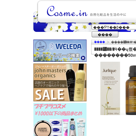
����
�ۡ���
����꡼��/�ϥ
����꡼��/�ϥ��ɥ쥤
��������50m