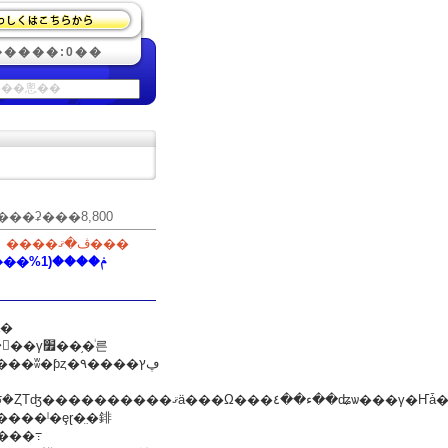
�����:0��
���ʡ�
��8,800
����ڤ�ޤ���
53�ݥ����(1%����)
��֥�ͥ른
���߹