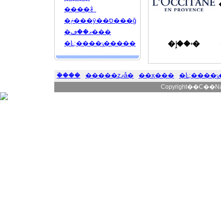
����礻
�ݥ���ȳ��ס���ǧ
�ޥ��ڡ���
�ۥ��إ�
�Ŀ;����ݸ�����
�ۡ���
�����ȥޥå�
��ҳ���
�
Copyright��C��Natur