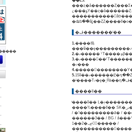
��Ĺ3.
¿���ؤΥ��ȥ�å������Ȥ˴ޤ�����塼
�����������򥢥åס����������褦
�ڤ�������ˡ��
1.
����塢
�����
2.
3.
�ޥ����򤢤��ˤΤ������Υ���åȤ�����夲
�ޤ���
4.
5.
15ʬ��ޥ������ꡢ�դ��Ȥ餺
����ʬ��
����¾����ʬ�� SK�ݭ��ʥԥƥ�˥��󥻥�ȥ졼��
/ �˥���������ߥ� / ���Υ��å� / ���쥨
������3�� / BG / ǻ���
1��2�ݥڥ󥿥󥸥����� /
�����������᥿���