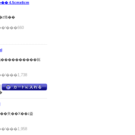
� 4.5cmx6cm
���ȥ饹��
�ˡ���660
ml
�ˡ���1,738
�
l
�ˡ���1,958