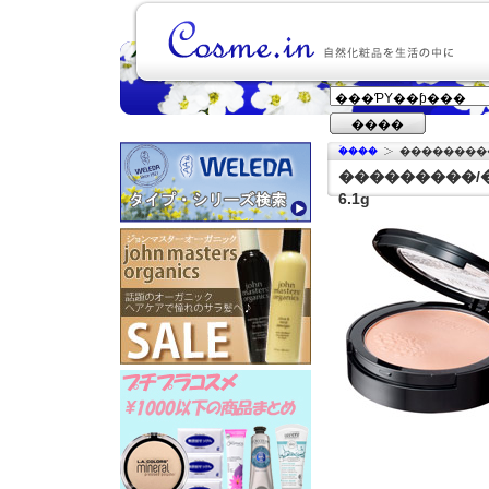
����
�ۡ���
���������/�ߥͥ�� ����ѥ��ȥѥ����� 01 �����륢���
6.1g