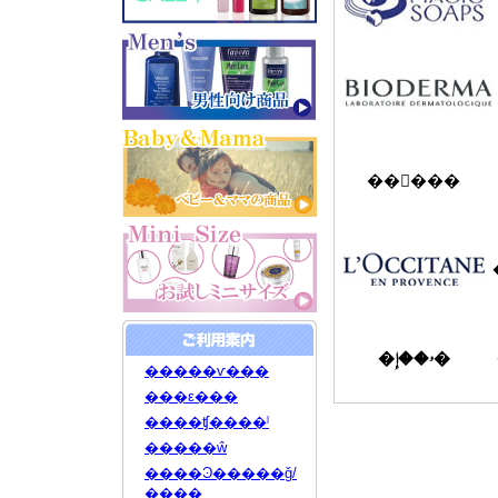
��󥦥���
�ۥ��إ�
�����ѵ���
���ε���
����ʧ����ˡ
�����ŵ
����Ͽ�����ǧ/
����