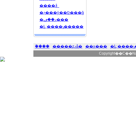
����礻
�ݥ���ȳ��ס���ǧ
�ޥ��ڡ���
�Ŀ;����ݸ�����
�ۡ���
�����ȥޥå�
��ҳ���
�
Copyright��C��Natur