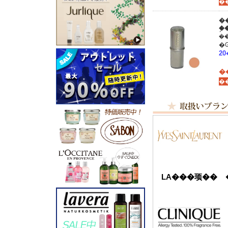
�
�
���ʾܺټ�ڤ˻Ȥ��륹�ƥ�
�
LA���顼��