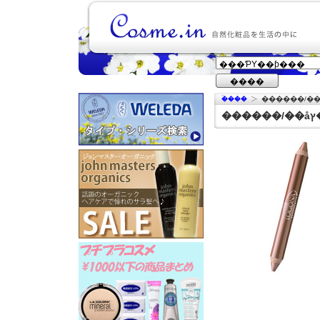
����
�ۡ���