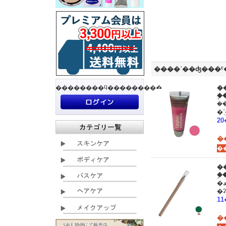
����ʾ��ʤ���
��������ϥ���������
�
�
���ʾܺٿ
�
�
�
�ھ��ʾܺ١۽��餫���ܸ��˥饤��������䤹�������饤
�