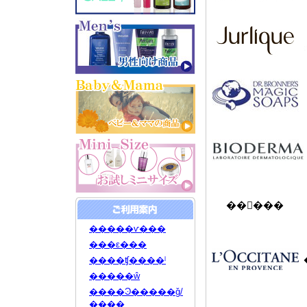
��󥦥���
�����ѵ���
���ε���
����ʧ����ˡ
�����ŵ
����Ͽ�����ǧ/
����