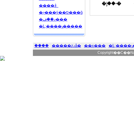
�ۥ��إ�
����礻
�ݥ���ȳ��ס���ǧ
�ޥ��ڡ���
�Ŀ;����ݸ�����
�ۡ���
�����ȥޥå�
��ҳ���
�
Copyright��C��Natur