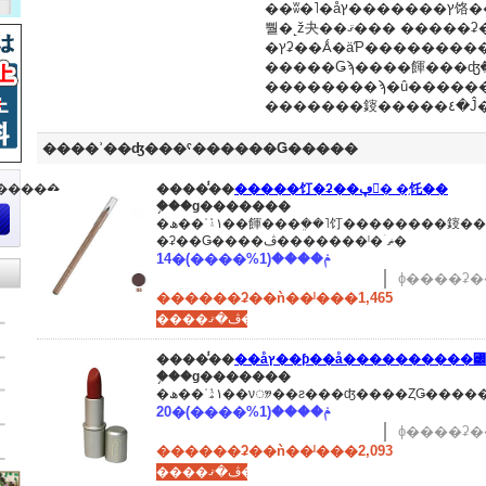
��ʬ�˥�åץ�������ץ饹����С�Ω�δ��Τ��
뿰�˻ž夬��ޤ��� �����ʡ����㡼
�ץʡ��Ǻ�äƤ������������ƾ��ⲹ�ˤʤ�䤹
�����Ǥϡ����餫���ʤ꤬
��������ϡ�û������
����
����ʾ��ʤ���ˤ������Ǥ�����
�����
����̾��
�����饤�ʡ��ڥ󥷥� �֥饦��
�֥��ɡ�������
�ھ��ʾܺ١۽��餫���ܸ��˥饤��������䤹�������饤
�ʡ��Ǥ����ڤ�������ˡ�ۤޡ�
14�ݥ����(1%����)
ɸ����ʡ��
������ʡ��ǹ��ˡ���1,465
����ڤ�ޤ���
����̾��
��åץ��ƥ��å����������꡼
�֥��ɡ�������
20�ݥ����(1%����)
ɸ����ʡ��
������ʡ��ǹ��ˡ���2,093
����ڤ�ޤ���