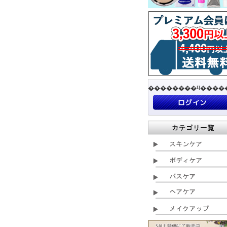
��������ϥ����