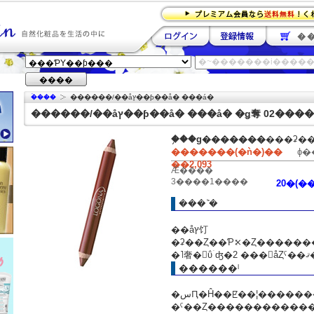
�
����
�ۡ���
������/��åץ��ƥ��å� ���á�
������/��åץ��ƥ��å� ���å� �ǥ奪 02�
�֥��ɡ�
������
���ʡ�
�������(�ǹ�)��
ɸ�
��2,093
Ǽ����
3����1����
���ʾܺ�
��åץ饤
�ʡ��Ȥ��Ƥ⤪�Ȥ�����������ޥåȤ�ɽ�
�˥
������ˡ
�سԤ�Ĥ��ꡢ��¦�������ޤ���褦
�ˤ��Ȥ�����������