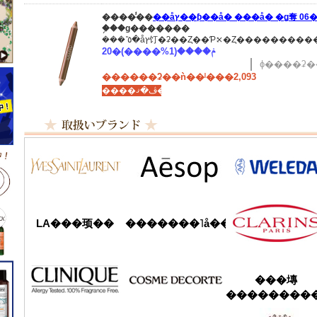
����̾��
��åץ��ƥ��å� ���å� �ǥ奪 06�
�֥��ɡ�������
20�ݥ����(1%����)
ɸ����ʡ��
������ʡ��ǹ��ˡ���2,093
����ڤ�ޤ���
LA���顼��
�������˥å��ե����ޥ���
���塼
���������