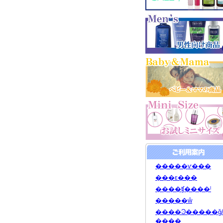
�����ѵ���
���ε���
����ʧ����ˡ
�����ŵ
����Ͽ�����ǧ
����