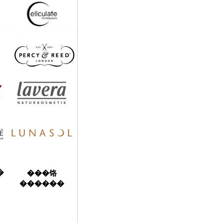
�
���饹
������