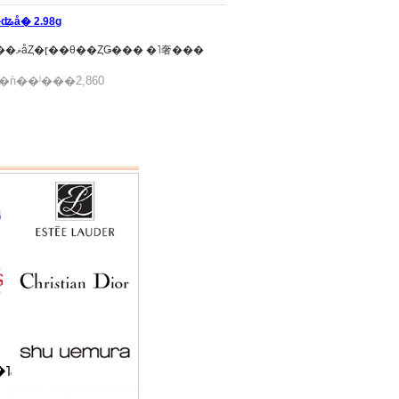
ʥå� 2.98g
���ʾܺ٥�åץ饤�ʡ��Ȥ��Ƥ⤪�Ȥ�����������ޥåȤ�ɽ��θ��ȤǤ��� �˥奢���
ǹ��ˡ���2,860
˥å�