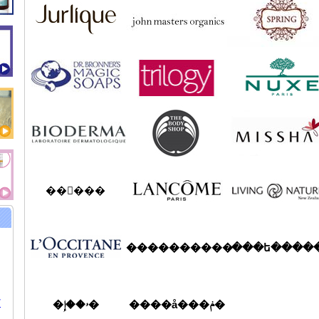
��󥦥���
����������
���ե����
/
����å���ݥ�
�ۥ��إ�