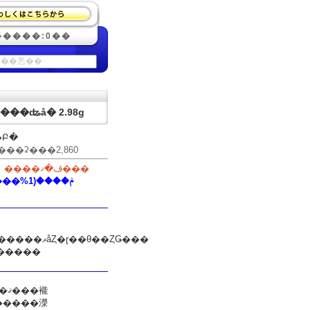
�����:0��
������ʥå� 2.98g
�Բ�
���ʡ�
��2,860
����ڤ�ޤ���
20�ݥ����(1%����)
�θ��ȤǤ���
奢�󥹤ΰۤʤ�2 ���򥻥åȤˤ��ޤ�����
�����濴