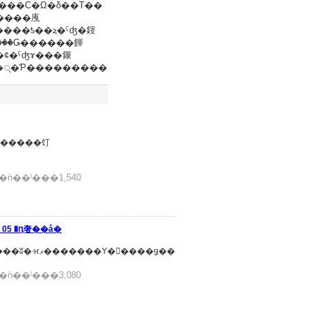
���Ǥ������餫
¢�ˤʤɤ���䤷
���䤹�����٤�Ĵ�ᤷ�Ƥ���������
ǹ��ˡ���1,540
 05 �ԥ奢��å�
�ھ��ʾܺ١ۿ��νᤤ��ƨ���ʤ����ȤǤ�������ʬ�ۥҥޥ�������Υ�󡢥����ǥ��
ǹ��ˡ���3,080