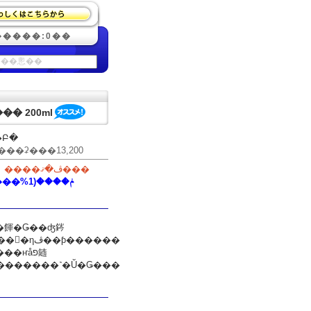
�����:0��
��֥ɥ������� �ܥǥ����� 200ml
�Բ�
���ʡ�
��13,200
����ڤ�ޤ���
64�ݥ����(1%����)
�餫�Ǥ��ʤ䤫
�������˺�Ŭ�Ǥ���