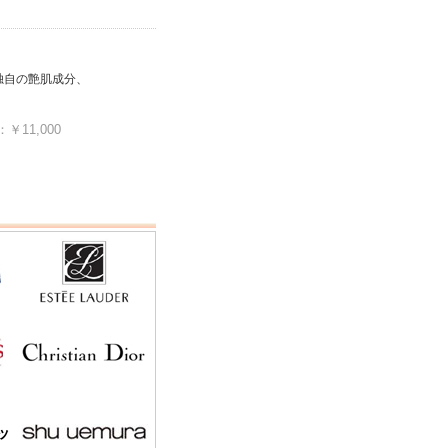
独自の艶肌成分、
11,000
ッ