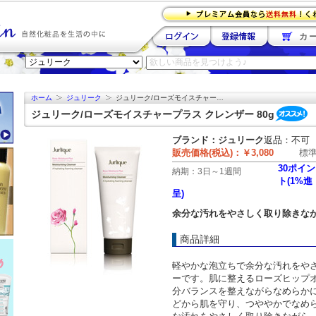
カー
ホーム
ジュリーク
ジュリーク/ローズモイスチャー…
ジュリーク/ローズモイスチャープラス クレンザー 80g
ブランド：
ジュリーク
返品：不可
販売価格(税込)：
￥3,080
標
30ポイン
納期：
3日～1週間
ト(1%進
呈)
余分な汚れをやさしく取り除きな
商品詳細
軽やかな泡立ちで余分な汚れをやさし
ーです。肌に整えるローズヒップ
分バランスを整えながらなめらか
どから肌を守り、つややかでなめ