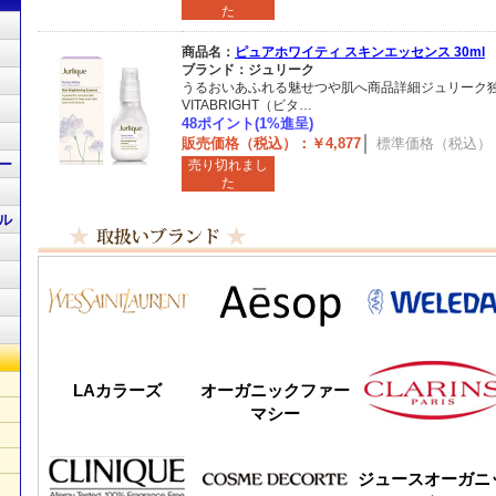
た
商品名：
ピュアホワイティ スキンエッセンス 30ml
ブランド：ジュリーク
うるおいあふれる魅せつや肌へ商品詳細ジュリーク
VITABRIGHT（ビタ…
48ポイント(1%進呈)
販売価格（税込）：￥4,877
標準価格（税込）：￥
ー
売り切れまし
た
ル
LAカラーズ
オーガニックファー
マシー
ジュースオーガニ