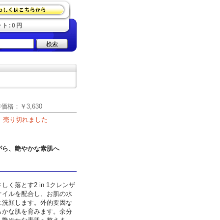
ト:0円
検索
準価格：
￥3,630
売り切れました
がら、艶やかな素肌へ
く落とす2 in 1クレンザ
オイルを配合し、お肌の水
に洗顔します。外的要因な
らかな肌を育みます。余分