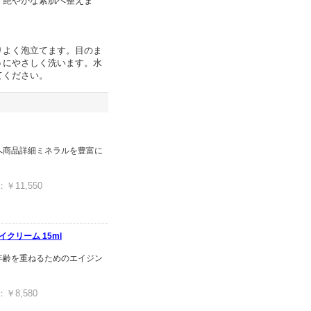
、艶やかな素肌へ整えま
りよく泡立てます。目のま
うにやさしく洗います。水
てください。
へ商品詳細ミネラルを豊富に
11,550
クリーム 15ml
年齢を重ねるためのエイジン
8,580