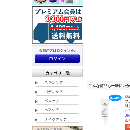
会員の方はログインを♪
こんな商品も一緒にいか
商
ブ
肌
れ
3
販
売