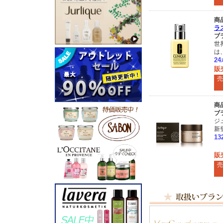
商
ラス
ブ
世
は
2
販
売
商
ブ
ジ
新
1
販
売